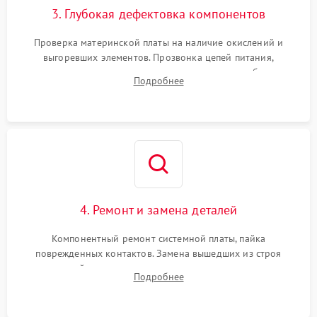
3. Глубокая дефектовка компонентов
Проверка материнской платы на наличие окислений и
выгоревших элементов. Прозвонка цепей питания,
тестирование приводных моторов колес и турбины
Подробнее
всасывания. Оценка состояния оптических и инфракрасных
датчиков, а также механизма лазерного дальномера.
4. Ремонт и замена деталей
Компонентный ремонт системной платы, пайка
поврежденных контактов. Замена вышедших из строя
двигателей, изношенного аккумулятора, неисправного
Подробнее
лидара или помпы подачи воды. Восстановление шлейфов и
устранение последствий попадания влаги.