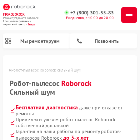
+7 (800) 301-55-83
FIX-ROBOROCK
Ежедневно, с 10:00 до 20:00
Ремонт устройств Roborock
Специализированный
cервисный центр г.
Тверь
Мы ремонтируем
Позвонить
Твери
Робот-пылесос Roborock сильный шум
Ремонт вертикальных пылесосов Roborock
Робот-пылесос
Roborock
Сильный шум
Бесплатная диагностика
даже при отказе от
ремонта
Привезем и увезем робот-пылесос Roborock
собственной доставкой
Гарантия на наши работы по ремонту роботов-
до 3-х лет
пылесосов Roborock