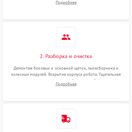
Подробнее
Оценка работы лидара, бампера и датчиков падения для
локализации неисправности.
2. Разборка и очистка
Демонтаж боковых и основной щеток, пылесборника и
колесных модулей. Вскрытие корпуса робота. Тщательная
очистка внутренних полостей, шестерней и плат от
Подробнее
скопившейся пыли, волос и шерсти животных с
использованием сжатого воздуха и щеток.