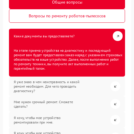
Общие вопросы
Вопросы по ремонту роботов-пылесосов
Какие документы вы предоставляете?
На этапе приема устройства на диагностику и последующий
ремонт вам будет предоставлен заказ-наряд с указанием страховых
обязательств на ваше устройство. Далее, после выполнения работ
по ремонту техники, вы получите акт выполненных работ и
гарантийный талон.
Я уже знаю в чем неисправность и какой
ремонт необходим. Для чего проводить
диагностику?
Мне нужен срочный ремонт. Сможете
сделать?
Я хочу, чтобы мое устройство
ремонтировали при мне.
Я хочу, чтобы мое устройство