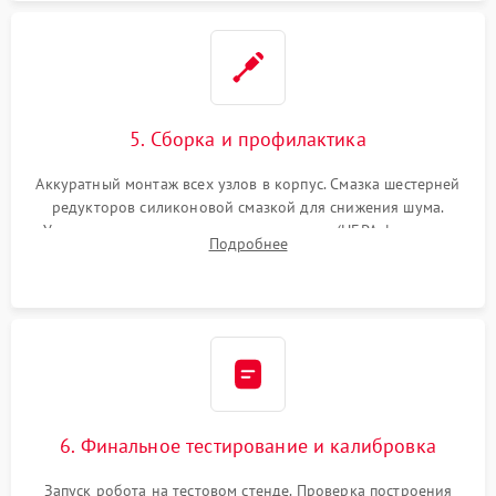
5. Сборка и профилактика
Аккуратный монтаж всех узлов в корпус. Смазка шестерней
редукторов силиконовой смазкой для снижения шума.
Установка новых расходных материалов (HEPA-фильтров,
Подробнее
микрофибры, щеток). Надежная фиксация разъемов и
проверка герметичности водяного контура.
6. Финальное тестирование и калибровка
Запуск робота на тестовом стенде. Проверка построения