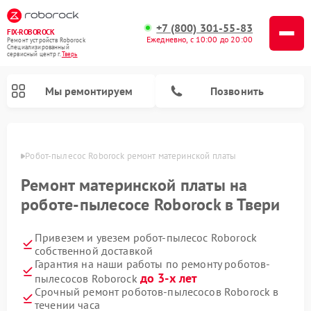
+7 (800) 301-55-83
FIX-ROBOROCK
Ежедневно, с 10:00 до 20:00
Ремонт устройств Roborock
Специализированный
cервисный центр г.
Тверь
Мы ремонтируем
Позвонить
Твери
Робот-пылесос Roborock ремонт материнской платы
Ремонт вертикальных пылесосов Roborock
Ремонт материнской платы на
роботе-пылесосе Roborock в Твери
Привезем и увезем робот-пылесос Roborock
собственной доставкой
Гарантия на наши работы по ремонту роботов-
до 3-х лет
пылесосов Roborock
Срочный ремонт роботов-пылесосов Roborock в
течении часа