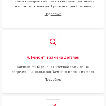
Проверка материнской платы на наличие окислений и
выгоревших элементов. Прозвонка цепей питания,
тестирование приводных моторов колес и турбины
Подробнее
всасывания. Оценка состояния оптических и инфракрасных
датчиков, а также механизма лазерного дальномера.
4. Ремонт и замена деталей
Компонентный ремонт системной платы, пайка
поврежденных контактов. Замена вышедших из строя
двигателей, изношенного аккумулятора, неисправного
Подробнее
лидара или помпы подачи воды. Восстановление шлейфов и
устранение последствий попадания влаги.