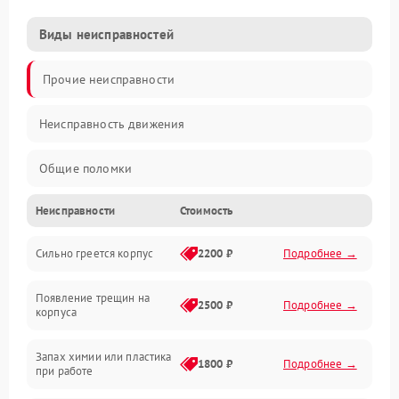
Виды неисправностей
Прочие неисправности
Неисправность движения
Общие поломки
Неисправности
Стоимость
Неисправность датчиков
Сильно греется корпус
2200 ₽
Подробнее →
Неисправность программного обеспечения
Появление трещин на
Проблемы с сигналом
2500 ₽
Подробнее →
корпуса
Неисправность резервуаров и систем подачи воды
Запах химии или пластика
1800 ₽
Подробнее →
при работе
Проблемы с механикой