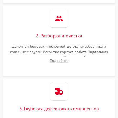
2. Разборка и очистка
Демонтаж боковых и основной щеток, пылесборника и
колесных модулей. Вскрытие корпуса робота. Тщательная
очистка внутренних полостей, шестерней и плат от
Подробнее
скопившейся пыли, волос и шерсти животных с
использованием сжатого воздуха и щеток.
3. Глубокая дефектовка компонентов