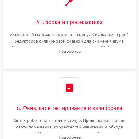
5. Сборка и профилактика
Аккуратный монтаж всех узлов в корпус. Смазка шестерней
редукторов силиконовой смазкой для снижения шума.
Установка новых расходных материалов (HEPA-фильтров,
Подробнее
микрофибры, щеток). Надежная фиксация разъемов и
проверка герметичности водяного контура.
6. Финальное тестирование и калибровка
Запуск робота на тестовом стенде. Проверка построения
карты помещения, корректности навигации и обхода
препятствий. Оценка силы всасывания и работы турбины.
Подробнее