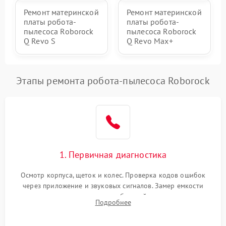
Ремонт материнской
Ремонт материнской
платы робота-
платы робота-
пылесоса Roborock
пылесоса Roborock
Q Revo S
Q Revo Max+
Этапы ремонта робота-пылесоса Roborock
1. Первичная диагностика
Осмотр корпуса, щеток и колес. Проверка кодов ошибок
через приложение и звуковых сигналов. Замер емкости
аккумулятора и тестирование базовой станции зарядки.
Подробнее
Оценка работы лидара, бампера и датчиков падения для
локализации неисправности.