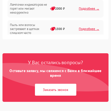
Лампочки индикаторов не
горят или мигают
2000 ₽
Подробнее →
Батарея
некорректно
Режим работы
Пыль или волосы
застревают в щетках
1500 ₽
Подробнее →
слишком часто
Программные сбои
У Вас остались вопросы?
Оставьте заявку, мы свяжемся с Вами в ближайшее
время
Заказать звонок