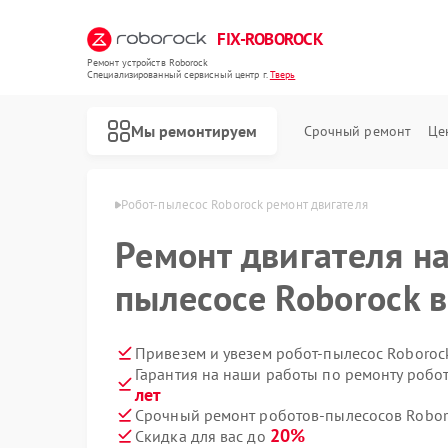
FIX-ROBOROCK
Ремонт устройств Roborock
Специализированный cервисный центр г.
Тверь
Мы ремонтируем
Срочный ремонт
Це
Ремонт вертикальных пылесосов Roborock
ов Roborock в Твери
Робот-пылесос Roborock ремонт двигателя
Ремонт двигателя на
пылесосе Roborock в
Привезем и увезем робот-пылесос Roboroc
Гарантия на наши работы по ремонту робо
лет
Срочный ремонт роботов-пылесосов Roboro
20%
Скидка для вас до