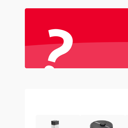
Проблемы с механикой
?
Батарея
Режим работы
Программные сбои