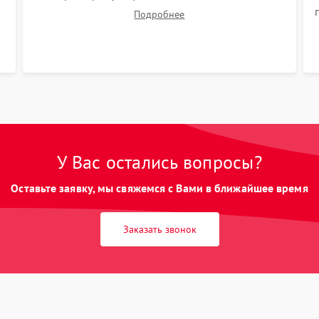
для снижения шума. Установка новых
Подробнее
расходных материалов (HEPA-фильтров,
микрофибры, щеток). Надежная фиксация
разъемов и проверка герметичности водяного
контура.
У Вас остались вопросы?
Оставьте заявку, мы свяжемся с Вами в ближайшее время
Заказать звонок