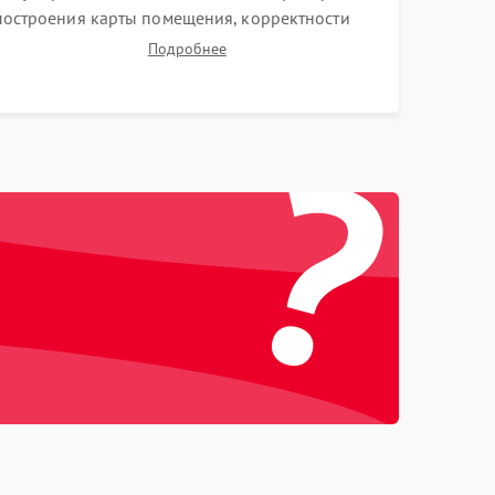
построения карты помещения, корректности
навигации и обхода препятствий. Оценка силы
Подробнее
всасывания и работы турбины. Тестирование
автоматического возврата на док-станцию и
?
процесса зарядки.