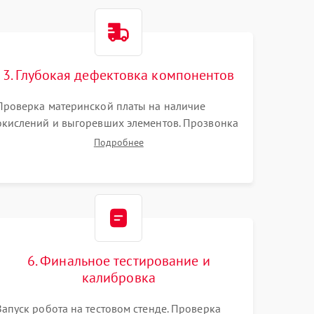
3. Глубокая дефектовка компонентов
Проверка материнской платы на наличие
окислений и выгоревших элементов. Прозвонка
цепей питания, тестирование приводных
Подробнее
моторов колес и турбины всасывания. Оценка
состояния оптических и инфракрасных
датчиков, а также механизма лазерного
дальномера.
6. Финальное тестирование и
калибровка
Запуск робота на тестовом стенде. Проверка