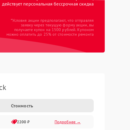
действует персональная бессрочная скидка
*Условия акции предполагают, что отправляя
заявку через текущую форму акции, вы
получаете купон на 1500 рублей. Купоном
можно оплатить до 25% от стоимости ремонта
ck
Стоимость
2200 ₽
Подробнее →