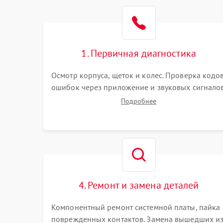
Режим работы
Программные сбои
1. Первичная диагностика
Осмотр корпуса, щеток и колес. Проверка кодо
ошибок через приложение и звуковых сигналов
Замер емкости аккумулятора и тестирование
Подробнее
базовой станции зарядки. Оценка работы
лидара, бампера и датчиков падения для
локализации неисправности.
4. Ремонт и замена деталей
Компонентный ремонт системной платы, пайка
поврежденных контактов. Замена вышедших и