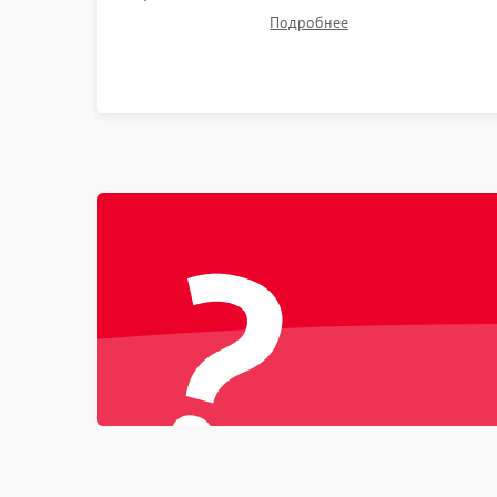
строя двигателей, изношенного аккумулятора,
Подробнее
неисправного лидара или помпы подачи воды.
Восстановление шлейфов и устранение
последствий попадания влаги.
?