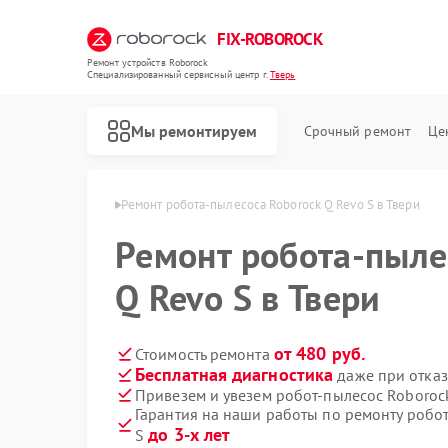
FIX-ROBOROCK
Ремонт устройств Roborock
Специализированный cервисный центр г.
Тверь
Мы ремонтируем
Срочный ремонт
Це
Ремонт вертикальных пылесосов Roborock
ов Roborock в Твери
Ремонт робота-пылесоса Roborock Q Revo S в Твери
Ремонт робота-пыле
Q Revo S в Твери
от 480 руб.
Стоимость ремонта
Бесплатная диагностика
даже при отказ
Привезем и увезем робот-пылесос Roboroc
Гарантия на наши работы по ремонту робо
до 3-х лет
S