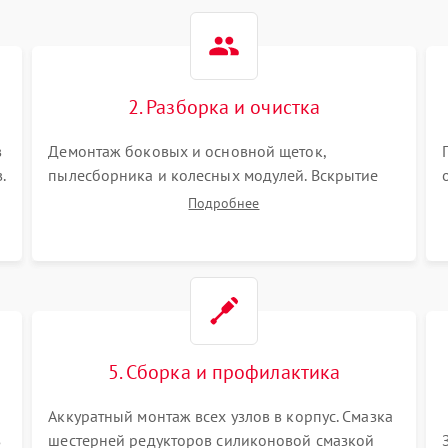
2. Разборка и очистка
в
Демонтаж боковых и основной щеток,
.
пылесборника и колесных модулей. Вскрытие
корпуса робота. Тщательная очистка внутренних
Подробнее
полостей, шестерней и плат от скопившейся
пыли, волос и шерсти животных с
использованием сжатого воздуха и щеток.
5. Сборка и профилактика
Аккуратный монтаж всех узлов в корпус. Смазка
з
шестерней редукторов силиконовой смазкой