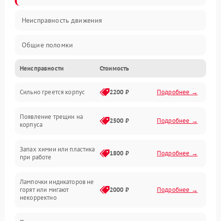
Неисправность движения
Общие поломки
Неисправности
Стоимость
Неисправность датчиков
Сильно греется корпус
2200 ₽
Подробнее →
Неисправность программного обеспечения
Появление трещин на
Проблемы с сигналом
2500 ₽
Подробнее →
корпуса
Неисправность резервуаров и систем подачи воды
Запах химии или пластика
1800 ₽
Подробнее →
при работе
Проблемы с механикой
Лампочки индикаторов не
горят или мигают
2000 ₽
Подробнее →
Батарея
некорректно
Режим работы