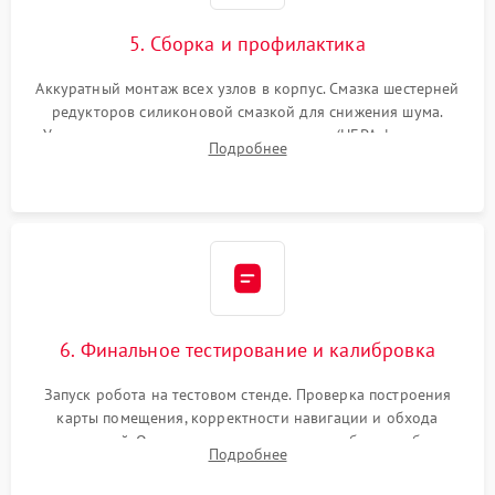
5. Сборка и профилактика
Аккуратный монтаж всех узлов в корпус. Смазка шестерней
редукторов силиконовой смазкой для снижения шума.
Установка новых расходных материалов (HEPA-фильтров,
Подробнее
микрофибры, щеток). Надежная фиксация разъемов и
проверка герметичности водяного контура.
6. Финальное тестирование и калибровка
Запуск робота на тестовом стенде. Проверка построения
карты помещения, корректности навигации и обхода
препятствий. Оценка силы всасывания и работы турбины.
Подробнее
Тестирование автоматического возврата на док-станцию и
процесса зарядки.