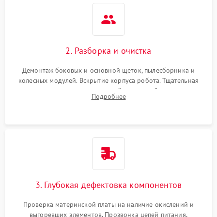
2. Разборка и очистка
Демонтаж боковых и основной щеток, пылесборника и
колесных модулей. Вскрытие корпуса робота. Тщательная
очистка внутренних полостей, шестерней и плат от
Подробнее
скопившейся пыли, волос и шерсти животных с
использованием сжатого воздуха и щеток.
3. Глубокая дефектовка компонентов
Проверка материнской платы на наличие окислений и
выгоревших элементов. Прозвонка цепей питания,