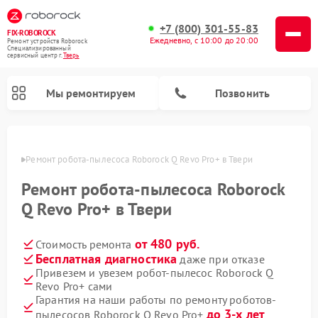
+7 (800) 301-55-83
FIX-ROBOROCK
Ежедневно, с 10:00 до 20:00
Ремонт устройств Roborock
Специализированный
cервисный центр г.
Тверь
Мы ремонтируем
Позвонить
Твери
Ремонт робота-пылесоса Roborock Q Revo Pro+ в Твери
Ремонт вертикальных пылесосов Roborock
Ремонт робота-пылесоса Roborock
Q Revo Pro+ в Твери
от 480 руб.
Стоимость ремонта
Бесплатная диагностика
даже при отказе
Привезем и увезем робот-пылесос Roborock Q
Revo Pro+ сами
Гарантия на наши работы по ремонту роботов-
до 3-х лет
пылесосов Roborock Q Revo Pro+