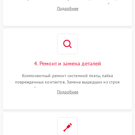
тестирование приводных моторов колес и турбины
Подробнее
всасывания. Оценка состояния оптических и инфракрасных
датчиков, а также механизма лазерного дальномера.
4. Ремонт и замена деталей
Компонентный ремонт системной платы, пайка
поврежденных контактов. Замена вышедших из строя
двигателей, изношенного аккумулятора, неисправного
Подробнее
лидара или помпы подачи воды. Восстановление шлейфов и
устранение последствий попадания влаги.