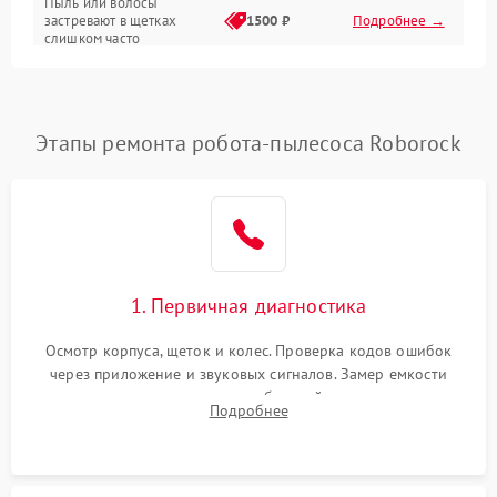
Пыль или волосы
застревают в щетках
1500 ₽
Подробнее →
слишком часто
Программные сбои
Этапы ремонта робота-пылесоса Roborock
1. Первичная диагностика
Осмотр корпуса, щеток и колес. Проверка кодов ошибок
через приложение и звуковых сигналов. Замер емкости
аккумулятора и тестирование базовой станции зарядки.
Подробнее
Оценка работы лидара, бампера и датчиков падения для
локализации неисправности.