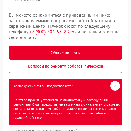
Вы можете ознакомиться с приведенными ниже
часто задаваемыми вопросами, либо обратиться в
сервисный центр “FIX-Roborock” по следующему
телефону
+7 (800) 301-55-83
если не нашли ответ на
свой вопрос.
Общие вопросы
Вопросы по ремонту роботов-пылесосов
Какие документы вы предоставляете?
На этапе приема устройства на диагностику и последующий
ремонт вам будет предоставлен заказ-наряд с указанием страховых
обязательств на ваше устройство. Далее, после выполнения работ
по ремонту техники, вы получите акт выполненных работ и
гарантийный талон.
Я уже знаю в чем неисправность и какой