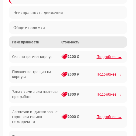
Неисправность движения
Общие поломки
Неисправности
Стоимость
Неисправность датчиков
Сильно греется корпус
2200 ₽
Подробнее →
Неисправность программного обеспечения
Появление трещин на
Проблемы с сигналом
2500 ₽
Подробнее →
корпуса
Неисправность резервуаров и систем подачи воды
Запах химии или пластика
1800 ₽
Подробнее →
при работе
Проблемы с механикой
Лампочки индикаторов не
горят или мигают
2000 ₽
Подробнее →
Батарея
некорректно
Режим работы