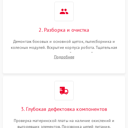
2. Разборка и очистка
Демонтаж боковых и основной щеток, пылесборника и
колесных модулей. Вскрытие корпуса робота. Тщательная
очистка внутренних полостей, шестерней и плат от
Подробнее
скопившейся пыли, волос и шерсти животных с
использованием сжатого воздуха и щеток.
3. Глубокая дефектовка компонентов
Проверка материнской платы на наличие окислений и
выгоревших элементов. Прозвонка цепей питания,