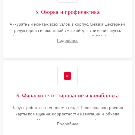
5. Сборка и профилактика
Аккуратный монтаж всех узлов в корпус. Смазка шестерней
редукторов силиконовой смазкой для снижения шума.
Установка новых расходных материалов (HEPA-фильтров,
Подробнее
микрофибры, щеток). Надежная фиксация разъемов и
проверка герметичности водяного контура.
6. Финальное тестирование и калибровка
Запуск робота на тестовом стенде. Проверка построения
карты помещения, корректности навигации и обхода
препятствий. Оценка силы всасывания и работы турбины.
Подробнее
Тестирование автоматического возврата на док-станцию и
процесса зарядки.