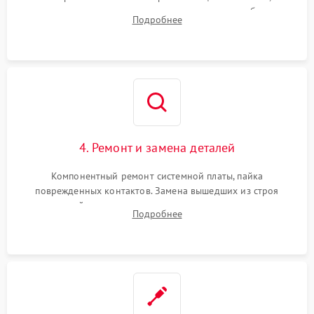
тестирование приводных моторов колес и турбины
Подробнее
всасывания. Оценка состояния оптических и инфракрасных
датчиков, а также механизма лазерного дальномера.
4. Ремонт и замена деталей
Компонентный ремонт системной платы, пайка
поврежденных контактов. Замена вышедших из строя
двигателей, изношенного аккумулятора, неисправного
Подробнее
лидара или помпы подачи воды. Восстановление шлейфов и
устранение последствий попадания влаги.