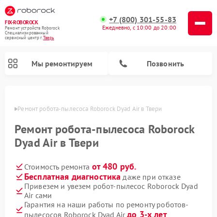
+7 (800) 301-55-83
FIX-ROBOROCK
Ежедневно, с 10:00 до 20:00
Ремонт устройств Roborock
Специализированный
cервисный центр г.
Тверь
Мы ремонтируем
Позвонить
Твери
Ремонт робота-пылесоса Roborock Dyad Air в Твери
Ремонт вертикальных пылесосов Roborock
Ремонт робота-пылесоса Roborock
Dyad Air в Твери
от 480 руб.
Стоимость ремонта
Бесплатная диагностика
даже при отказе
Привезем и увезем робот-пылесос Roborock Dyad
Air сами
Гарантия на наши работы по ремонту роботов-
до 3-х лет
пылесосов Roborock Dyad Air