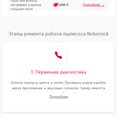
Пыль или волосы
застревают в щетках
1500 ₽
Подробнее →
слишком часто
Программные сбои
Этапы ремонта робота-пылесоса Roborock
1. Первичная диагностика
Осмотр корпуса, щеток и колес. Проверка кодов ошибок
через приложение и звуковых сигналов. Замер емкости
аккумулятора и тестирование базовой станции зарядки.
Подробнее
Оценка работы лидара, бампера и датчиков падения для
локализации неисправности.