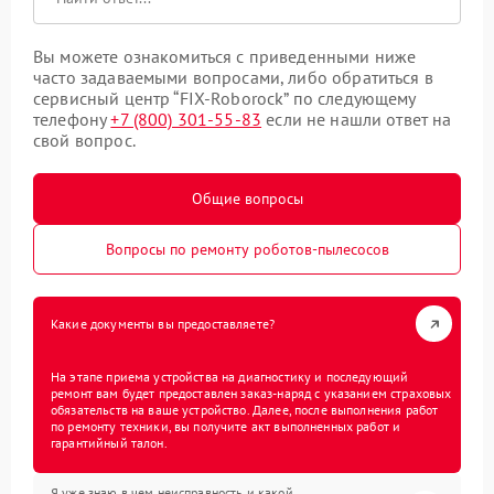
Вы можете ознакомиться с приведенными ниже
часто задаваемыми вопросами, либо обратиться в
сервисный центр “FIX-Roborock” по следующему
телефону
+7 (800) 301-55-83
если не нашли ответ на
свой вопрос.
Общие вопросы
Вопросы по ремонту роботов-пылесосов
Какие документы вы предоставляете?
На этапе приема устройства на диагностику и последующий
ремонт вам будет предоставлен заказ-наряд с указанием страховых
обязательств на ваше устройство. Далее, после выполнения работ
по ремонту техники, вы получите акт выполненных работ и
гарантийный талон.
Я уже знаю в чем неисправность и какой