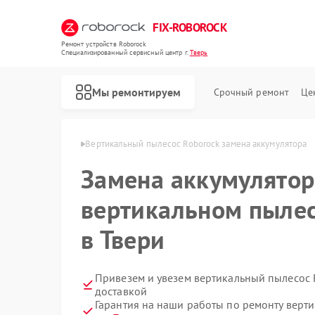
FIX-ROBOROCK
Ремонт устройств Roborock
Специализированный cервисный центр г.
Тверь
Мы ремонтируем
Срочный ремонт
Це
Ремонт роботов-пылесосов Roborock
ов Roborock в Твери
Вертикальный пылесос Roborock замена аккумулятора
Замена аккумулятор
вертикальном пылес
в Твери
Привезем и увезем вертикальный пылесос 
доставкой
Гарантия на наши работы по ремонту верт