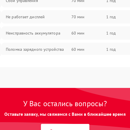
Сбои управления
70 мин
1 год
Не работает дисплей
70 мин
1 год
Неисправность аккумулятора
60 мин
1 год
Поломка зарядного устройства
60 мин
1 год
Неисправность двигателя
60 мин
1 год
Поломка кнопки включения/
60 мин
1 год
выключения
У Вас остались вопросы?
Неисправность системы
60 мин
1 год
индикации
Оставьте заявку, мы свяжемся с Вами в ближайшее время
Неисправность системы защиты от
60 мин
1 год
перегрева