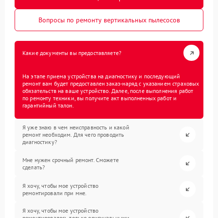
Вопросы по ремонту вертикальных пылесосов
Какие документы вы предоставляете?
На этапе приема устройства на диагностику и последующий
ремонт вам будет предоставлен заказ-наряд с указанием страховых
обязательств на ваше устройство. Далее, после выполнения работ
по ремонту техники, вы получите акт выполненных работ и
гарантийный талон.
Я уже знаю в чем неисправность и какой
ремонт необходим. Для чего проводить
диагностику?
Мне нужен срочный ремонт. Сможете
сделать?
Я хочу, чтобы мое устройство
ремонтировали при мне.
Я хочу, чтобы мое устройство
ремонтировалось только оригинальными