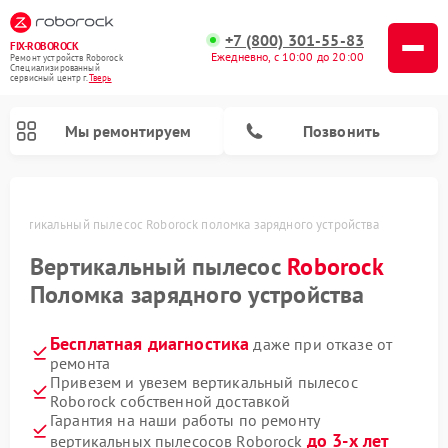
+7 (800) 301-55-83
FIX-ROBOROCK
Ежедневно, с 10:00 до 20:00
Ремонт устройств Roborock
Специализированный
cервисный центр г.
Тверь
Мы ремонтируем
Позвонить
Вертикальный пылесос Roborock поломка зарядного устройства
Ремонт роботов-пылесосов Roborock
Вертикальный пылесос
Roborock
Поломка зарядного устройства
Бесплатная диагностика
даже при отказе от
ремонта
Привезем и увезем вертикальный пылесос
Roborock собственной доставкой
Гарантия на наши работы по ремонту
до 3-х лет
вертикальных пылесосов Roborock