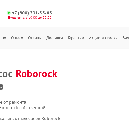
+7 (800) 301-55-83
Ежедневно, с 10:00 до 20:00
ны
О нас
Отзывы
Доставка
Гарантии
Акции и скидки
Зая
сос
Roborock
в
е от ремонта
Roborock собственной
икальных пылесосов Roborock