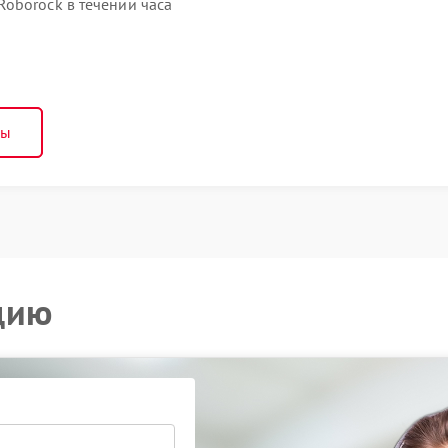
oborock в течении часа
ны
цию