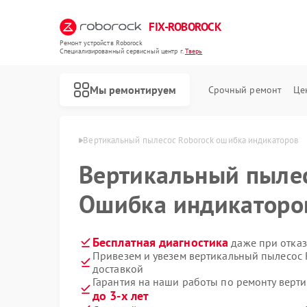
FIX-ROBOROCK
Ремонт устройств Roborock
Специализированный cервисный центр г.
Тверь
Мы ремонтируем
Срочный ремонт
Це
Ремонт роботов-пылесосов Roborock
ов Roborock в Твери
Вертикальный пылесос Roborock ошибка индикаторов
Вертикальный пыле
Ошибка индикаторо
Бесплатная диагностика
даже при отказ
Привезем и увезем вертикальный пылесос 
доставкой
Гарантия на наши работы по ремонту верт
до 3-х лет