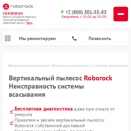
+7 (800) 301-55-83
FIX-ROBOROCK
Ежедневно, с 10:00 до 20:00
Ремонт устройств Roborock
Специализированный
cервисный центр г.
Тверь
Мы ремонтируем
Позвонить
Твери
Вертикальный пылесос Roborock неисправность системы всасывания
Ремонт роботов-пылесосов Roborock
Вертикальный пылесос
Roborock
Неисправность системы
всасывания
Бесплатная диагностика
даже при отказе от
ремонта
Привезем и увезем вертикальный пылесос
Roborock собственной доставкой