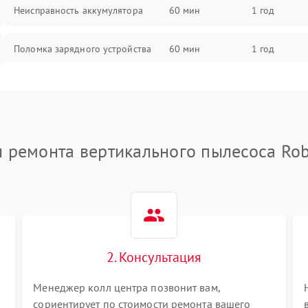
Неисправность аккумулятора
60 мин
1 год
Поломка зарядного устройства
60 мин
1 год
Неисправность двигателя
60 мин
1 год
Поломка кнопки включения/
60 мин
1 год
выключения
 ремонта вертикального пылесоса Ro
Неисправность системы
60 мин
1 год
индикации
Неисправность системы защиты от
60 мин
1 год
перегрева
2. Консультация
Поломка системы автоматического
60 мин
1 год
отключения
Менеджер колл центра позвонит вам,
сориентирует по стоимости ремонта вашего