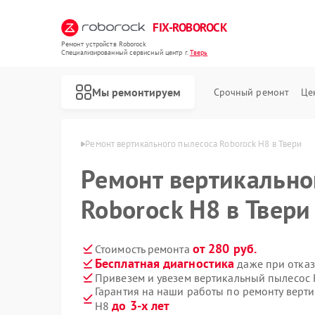
FIX-ROBOROCK
Ремонт устройств Roborock
Специализированный cервисный центр г.
Тверь
Мы ремонтируем
Срочный ремонт
Це
Ремонт роботов-пылесосов Roborock
ов Roborock в Твери
Ремонт вертикального пылесоса Roborock H8 в Твери
Ремонт вертикально
Roborock H8 в Твери
от 280 руб.
Стоимость ремонта
Бесплатная диагностика
даже при отказ
Привезем и увезем вертикальный пылесос 
Гарантия на наши работы по ремонту верт
до 3-х лет
H8