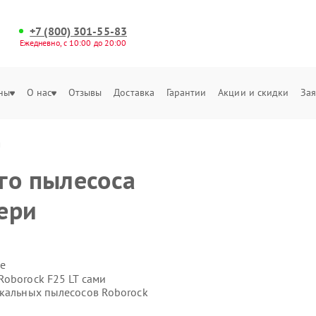
+7 (800) 301-55-83
Ежедневно, с 10:00 до 20:00
ны
О нас
Отзывы
Доставка
Гарантии
Акции и скидки
Зая
и
го пылесоса
вери
е
Roborock F25 LT сами
икальных пылесосов Roborock