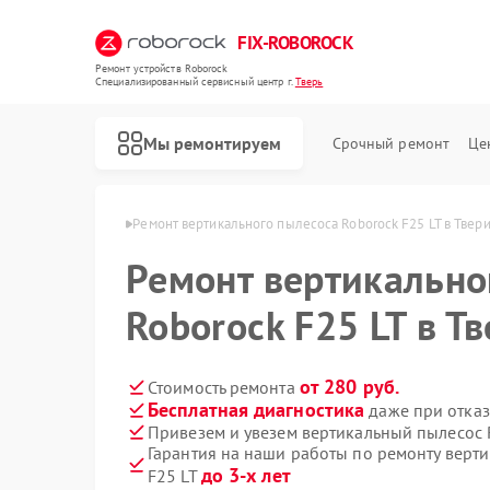
FIX-ROBOROCK
Ремонт устройств Roborock
Специализированный cервисный центр г.
Тверь
Мы ремонтируем
Срочный ремонт
Це
Ремонт роботов-пылесосов Roborock
ов Roborock в Твери
Ремонт вертикального пылесоса Roborock F25 LT в Твер
Ремонт вертикально
Roborock F25 LT в Т
от 280 руб.
Стоимость ремонта
Бесплатная диагностика
даже при отказ
Привезем и увезем вертикальный пылесос 
Гарантия на наши работы по ремонту верт
до 3-х лет
F25 LT