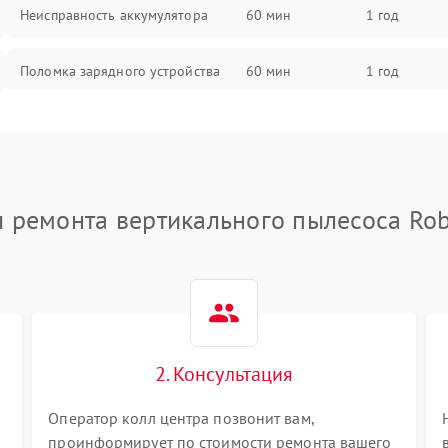
Неисправность аккумулятора
60 мин
1 год
Поломка зарядного устройства
60 мин
1 год
Неисправность двигателя
60 мин
1 год
Поломка кнопки включения/
60 мин
1 год
выключения
 ремонта вертикального пылесоса Ro
Неисправность системы
60 мин
1 год
индикации
Неисправность системы защиты от
60 мин
1 год
перегрева
2. Консультация
Поломка системы автоматического
60 мин
1 год
отключения
Оператор колл центра позвонит вам,
проинформирует по стоимости ремонта вашего