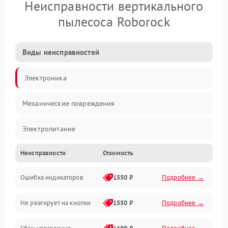
Неисправности вертикального
пылесоса Roborock
Виды неисправностей
Электроника
Механические повреждения
Электропитание
Неисправности
Стоимость
Механика
Ошибка индикаторов
1550 ₽
Подробнее →
Аккумулятор
Не реагирует на кнопки
1550 ₽
Подробнее →
Работа системы