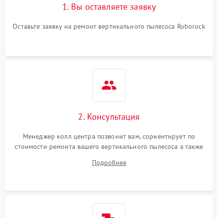
1. Вы оставляете заявку
Поломка системы
автоматического
1500 ₽
Подробнее →
Оставьте заявку на ремонт вертикального пылесоса Roborock
отключения
Неисправность системы
1500 ₽
Подробнее →
управления
Поломка системы
1000 ₽
Подробнее →
освещения (если есть)
2. Консультация
Повреждение внутренних
500 ₽
Подробнее →
проводов
Менеджер колл центра позвонит вам, сориентирует по
стоимости ремонта вашего вертикального пылесоса а также
Поломка системы защиты
1000 ₽
Подробнее →
ответит на все ваши вопросы.
от перегрузок
Подробнее
Повреждение системы
защиты от короткого
1500 ₽
Подробнее →
замыкания