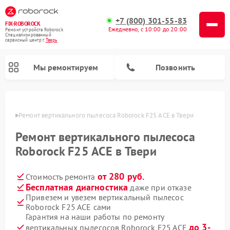
+7 (800) 301-55-83
FIX-ROBOROCK
Ежедневно, с 10:00 до 20:00
Ремонт устройств Roborock
Специализированный
cервисный центр г.
Тверь
Мы ремонтируем
Позвонить
Твери
Ремонт вертикального пылесоса Roborock F25 ACE в Твери
Ремонт роботов-пылесосов Roborock
Ремонт вертикального пылесоса
Roborock F25 ACE в Твери
от 280 руб.
Стоимость ремонта
Бесплатная диагностика
даже при отказе
Привезем и увезем вертикальный пылесос
Roborock F25 ACE сами
Гарантия на наши работы по ремонту
до 3-
вертикальных пылесосов Roborock F25 ACE