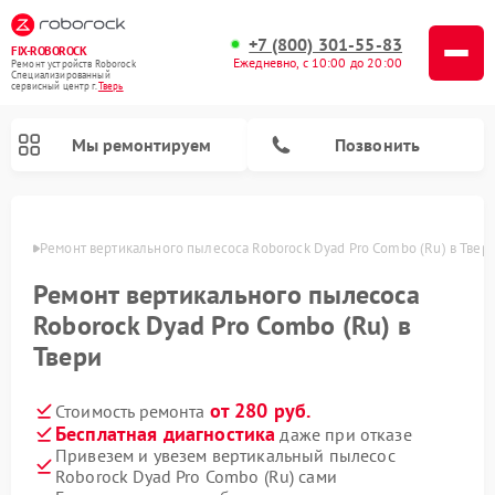
+7 (800) 301-55-83
FIX-ROBOROCK
Ежедневно, с 10:00 до 20:00
Ремонт устройств Roborock
Специализированный
cервисный центр г.
Тверь
Мы ремонтируем
Позвонить
Твери
Ремонт вертикального пылесоса Roborock Dyad Pro Combo (Ru) в Твер
Ремонт роботов-пылесосов Roborock
Ремонт вертикального пылесоса
Roborock Dyad Pro Combo (Ru) в
Твери
от 280 руб.
Стоимость ремонта
Бесплатная диагностика
даже при отказе
Привезем и увезем вертикальный пылесос
Roborock Dyad Pro Combo (Ru) сами