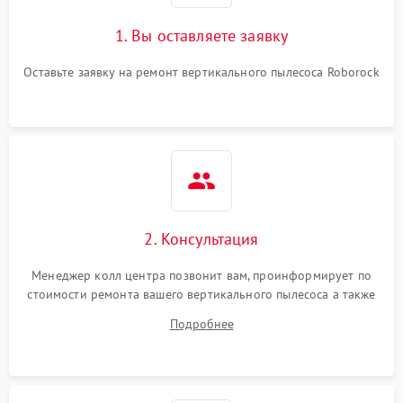
1000 ₽
Подробнее →
защиты от перегрева
1. Вы оставляете заявку
Поломка системы
автоматического
1500 ₽
Подробнее →
Оставьте заявку на ремонт вертикального пылесоса Roborock
отключения
Неисправность системы
1500 ₽
Подробнее →
управления
Поломка системы
1000 ₽
Подробнее →
освещения (если есть)
2. Консультация
Повреждение внутренних
500 ₽
Подробнее →
проводов
Менеджер колл центра позвонит вам, проинформирует по
стоимости ремонта вашего вертикального пылесоса а также
Поломка системы защиты
1000 ₽
Подробнее →
ответит на все ваши вопросы.
от перегрузок
Подробнее
Повреждение системы
защиты от короткого
1500 ₽
Подробнее →
замыкания