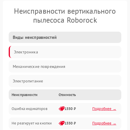
Неисправности вертикального
пылесоса Roborock
Виды неисправностей
Электроника
Механические повреждения
Электропитание
Неисправности
Стоимость
Механика
Ошибка индикаторов
1550 ₽
Подробнее →
Аккумулятор
Не реагирует на кнопки
1550 ₽
Подробнее →
Работа системы