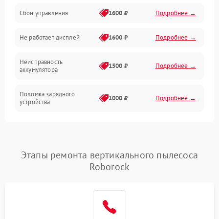
Сбои управления
1600 ₽
Подробнее →
Всасывание
Не работает дисплей
1600 ₽
Подробнее →
Засор
Неисправность
Привод
1500 ₽
Подробнее →
аккумулятора
Мотор
Поломка зарядного
1000 ₽
Подробнее →
устройства
Защита
Неисправность двигателя
2000 ₽
Подробнее →
Корпус/Герметичность
Поломка кнопки
Этапы ремонта вертикального пылесоса
500 ₽
Подробнее →
включения/выключения
Электронные компоненты
Roborock
Неисправность системы
1000 ₽
Подробнее →
индикации
Неисправность системы